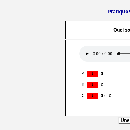
Pratiquez
Quel s
?
S
?
Z
?
S
et
Z
Une 