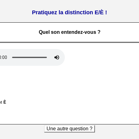
Pratiquez la distinction E/È !
Quel son entendez-vous ?
et
È
Une autre question ?