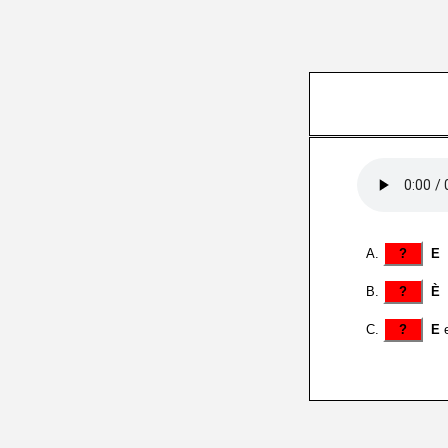
?
E
?
È
?
E