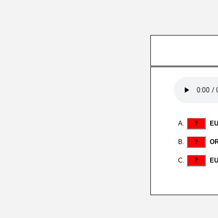
?
E
?
O
?
E