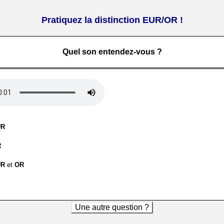
Pratiquez la distinction EUR/OR !
Quel son entendez-vous ?
UR
R
UR
et
OR
Une autre question ?