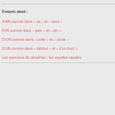
Essayez aussi :
A/AN comme dans « sa » et « sans »
È/IN comme dans « paix » et « pin »
Ò/ON comme dans « cotte » et « conte »
E/UN comme dans « debout » et « d'un bout »
Les exercices de Jonathan : les voyelles nasales