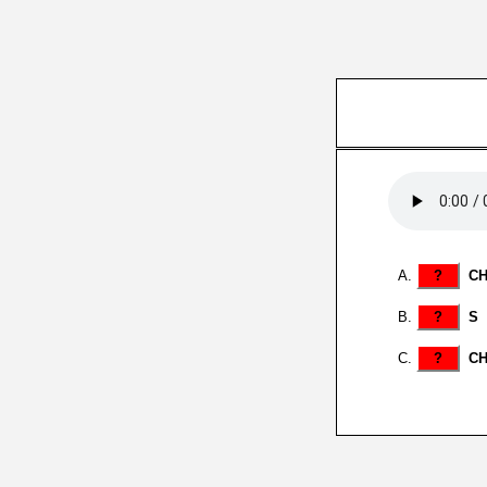
?
C
?
S
?
C