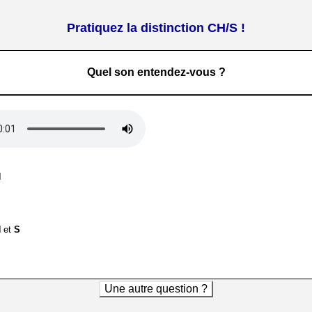
Pratiquez la distinction CH/S !
Quel son entendez-vous ?
H
H
et
S
Une autre question ?