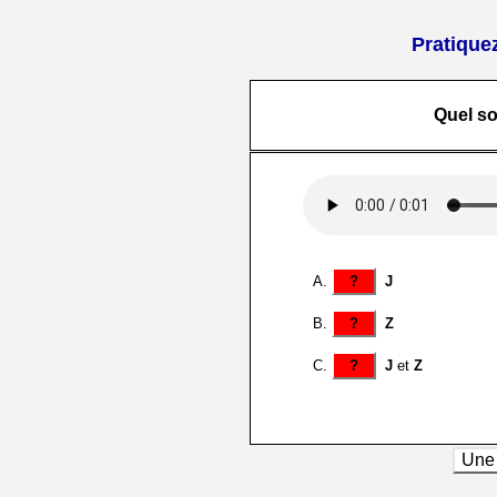
Pratiquez
Quel s
?
J
?
Z
?
J
et
Z
Une 