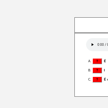
?
É
?
I
?
É