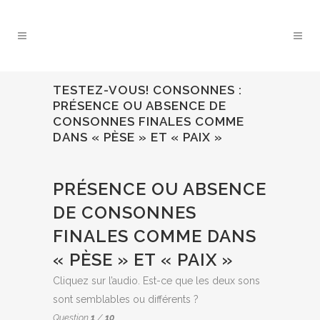
TESTEZ-VOUS! CONSONNES :
PRÉSENCE OU ABSENCE DE
CONSONNES FINALES COMME
DANS « PÈSE » ET « PAIX »
QUIZ:
PRÉSENCE OU ABSENCE
DE CONSONNES
FINALES COMME DANS
« PÈSE » ET « PAIX »
Cliquez sur l’audio. Est-ce que les deux sons
sont semblables ou différents ?
Question
1
/
10