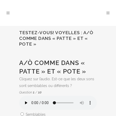
TESTEZ-VOUS! VOYELLES : A/Ò
COMME DANS « PATTE » ET «
POTE »
QUIZ:
A/Ò COMME DANS «
PATTE » ET « POTE »
Cliquez sur l’audio. Est-ce que les deux sons
sont semblables ou différents ?
Question
1
/
10
Semblables