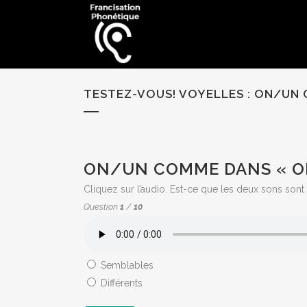
TESTEZ-VOUS! VOYELLES : ON/UN 
QUIZ:
ON/UN COMME DANS « ON
Cliquez sur l’audio. Est-ce que les deux sons sont
Question
1
/
10
Semblables
Différents