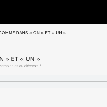
COMME DANS « ON » ET « UN »
 » ET « UN »
 semblables ou différents ?