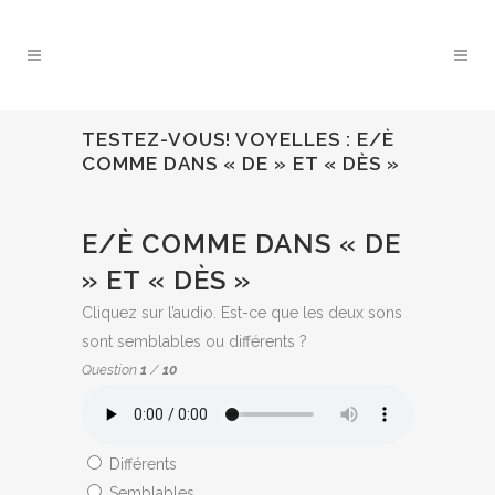
TESTEZ-VOUS! VOYELLES : E/È
COMME DANS « DE » ET « DÈS »
QUIZ:
E/È COMME DANS « DE
» ET « DÈS »
Cliquez sur l’audio. Est-ce que les deux sons
sont semblables ou différents ?
Question
1
/
10
Différents
Semblables